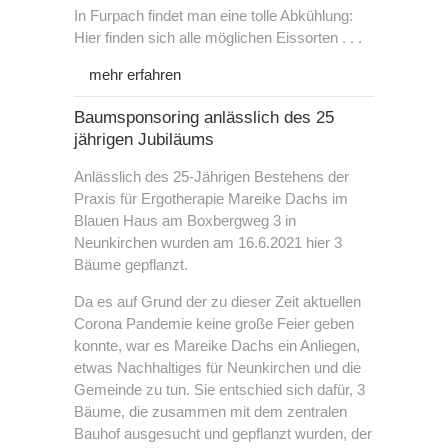
In Furpach findet man eine tolle Abkühlung:
Hier finden sich alle möglichen Eissorten . . .
Neurologie
Kontakt
mehr erfahren
Neurofeedback
Impressum
Baumsponsoring anlässlich des 25
jährigen Jubiläums
SRT-Zeptoring
Datenschutz
Anlässlich des 25-Jährigen Bestehens der
Praxis für Ergotherapie Mareike Dachs im
Blauen Haus am Boxbergweg 3 in
Psychiatrie
Neunkirchen wurden am 16.6.2021 hier 3
Bäume gepflanzt.
Biofeedback
Da es auf Grund der zu dieser Zeit aktuellen
Corona Pandemie keine große Feier geben
konnte, war es Mareike Dachs ein Anliegen,
etwas Nachhaltiges für Neunkirchen und die
Gemeinde zu tun. Sie entschied sich dafür, 3
Bäume, die zusammen mit dem zentralen
Bauhof ausgesucht und gepflanzt wurden, der