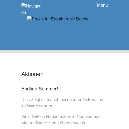
Menü
Startseite
Aktuelles
Praxis
Behandlungen
Aktionen
Endlich Sommer!
Behandlungen
Team
Dies zeigt sich auch bei unserer Dekoration
im Wartezimmer:
Pädiatrie
Aktionen
Viele fleißige Hände haben in Neunkirchen
Meeresfische zum Leben erweckt.
Handtherapie
Jobs