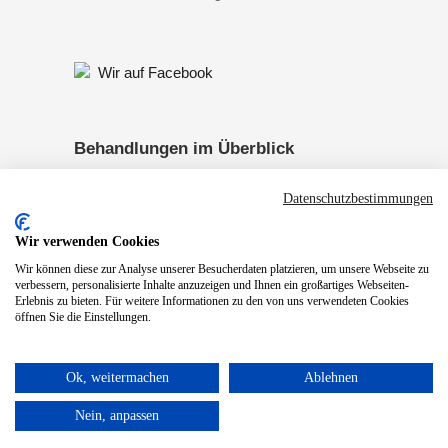
Wir auf Facebook
Behandlungen im Überblick
Datenschutzbestimmungen
Pädiatrie
Handtherapie
Wir verwenden Cookies
Neurologie
Neurofeedback
Wir können diese zur Analyse unserer Besucherdaten platzieren, um unsere Webseite zu
verbessern, personalisierte Inhalte anzuzeigen und Ihnen ein großartiges Webseiten-
SRT-Zeptoring
Psychiatrie
Erlebnis zu bieten. Für weitere Informationen zu den von uns verwendeten Cookies
öffnen Sie die Einstellungen.
Biofeedback
Ok, weitermachen
Ablehnen
Nein, anpassen
© 2026 Praxis für Ergotherapie Dachs