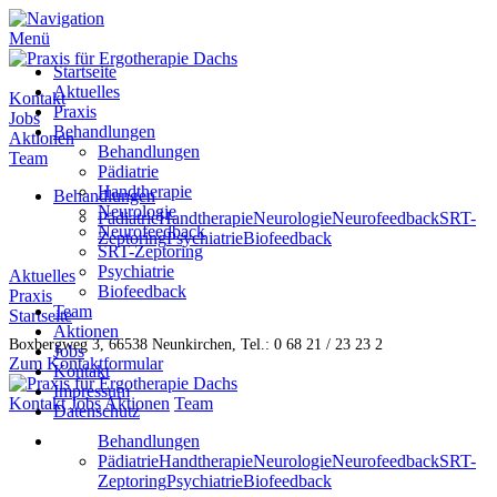
Menü
Startseite
Aktuelles
Kontakt
Praxis
Jobs
Behandlungen
Aktionen
Behandlungen
Team
Pädiatrie
Handtherapie
Behandlungen
Neurologie
Pädiatrie
Handtherapie
Neurologie
Neurofeedback
SRT-
Neurofeedback
Zeptoring
Psychiatrie
Biofeedback
SRT-Zeptoring
Psychiatrie
Aktuelles
Biofeedback
Praxis
Team
Startseite
Aktionen
Boxbergweg 3, 66538 Neunkirchen, Tel.: 0 68 21 / 23 23 2
Jobs
Zum Kontaktformular
Kontakt
Impressum
Kontakt
Jobs
Aktionen
Team
Datenschutz
Behandlungen
Pädiatrie
Handtherapie
Neurologie
Neurofeedback
SRT-
Zeptoring
Psychiatrie
Biofeedback