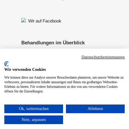
Wir auf Facebook
Behandlungen im Überblick
Datenschutzbestimmungen
Pädiatrie
Handtherapie
Wir verwenden Cookies
Neurologie
Neurofeedback
Wir können diese zur Analyse unserer Besucherdaten platzieren, um unsere Webseite zu
verbessern, personalisierte Inhalte anzuzeigen und Ihnen ein großartiges Webseiten-
SRT-Zeptoring
Psychiatrie
Erlebnis zu bieten. Für weitere Informationen zu den von uns verwendeten Cookies
öffnen Sie die Einstellungen.
Biofeedback
Ok, weitermachen
Ablehnen
Nein, anpassen
© 2026 Praxis für Ergotherapie Dachs