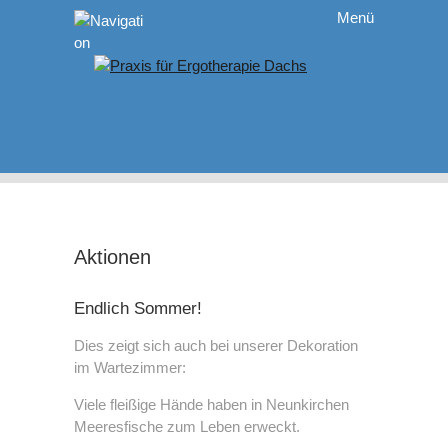
Menü
Startseite
Aktuelles
Praxis
Behandlungen
Aktionen
Endlich Sommer!
Behandlungen
Team
Dies zeigt sich auch bei unserer Dekoration
im Wartezimmer:
Pädiatrie
Aktionen
Viele fleißige Hände haben in Neunkirchen
Meeresfische zum Leben erweckt.
Handtherapie
Jobs