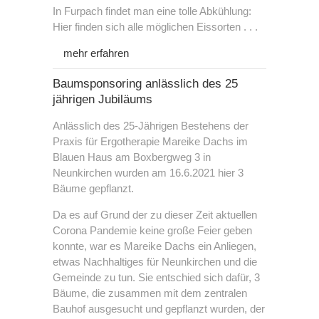
In Furpach findet man eine tolle Abkühlung:
Hier finden sich alle möglichen Eissorten . . .
Neurologie
Kontakt
mehr erfahren
Neurofeedback
Impressum
Baumsponsoring anlässlich des 25
jährigen Jubiläums
SRT-Zeptoring
Datenschutz
Anlässlich des 25-Jährigen Bestehens der
Praxis für Ergotherapie Mareike Dachs im
Blauen Haus am Boxbergweg 3 in
Psychiatrie
Neunkirchen wurden am 16.6.2021 hier 3
Bäume gepflanzt.
Biofeedback
Da es auf Grund der zu dieser Zeit aktuellen
Corona Pandemie keine große Feier geben
konnte, war es Mareike Dachs ein Anliegen,
etwas Nachhaltiges für Neunkirchen und die
Gemeinde zu tun. Sie entschied sich dafür, 3
Bäume, die zusammen mit dem zentralen
Bauhof ausgesucht und gepflanzt wurden, der